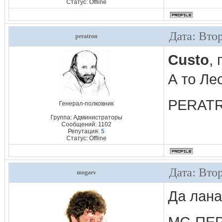
Статус:
Offline
Дата: Вто
peratron
Custo
,
А то Ле
PERATRO
Генерал-полковник
Группа: Администраторы
Сообщений:
1102
Репутация:
5
Статус:
Offline
Дата: Вто
mogaev
Да лана