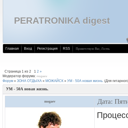
PERATRONIKA digest
Главная
Вход
Регистрация
RSS
Приветствую Вас
,
Гость
Страница
1
из
2
1
2
»
Модератор форума:
mogaev
Форум
»
ЗОНА ОТДЫХА
»
МОЖАЙСК
»
УМ - 50А новая жизнь.
(Для гитарного
УМ - 50А новая жизнь.
Дата: Пят
mogaev
Процесс