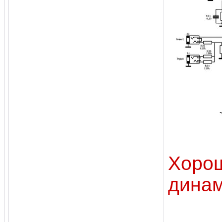
Хоро
дина