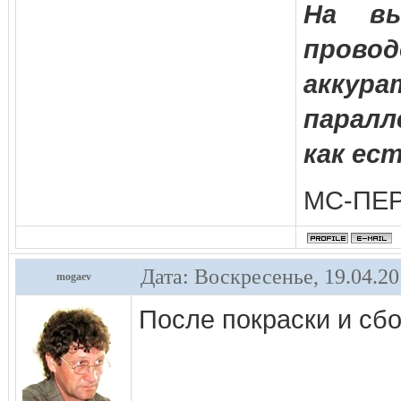
На вы
прово
аккура
паралл
как ест
МС-ПЕ
Дата: Воскресенье, 19.04.2
mogaev
После покраски и сбо