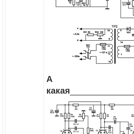
А 
какая
_____________