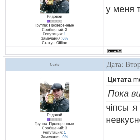
у меня т
Рядовой
Группа: Проверенные
Сообщений:
3
Репутация:
1
Замечания:
0%
Статус:
Offline
Дата: Вто
Custo
Цитата
m
Пока в
чіпсы я
Рядовой
невкусн
Группа: Проверенные
Сообщений:
3
Репутация:
1
Замечания:
0%