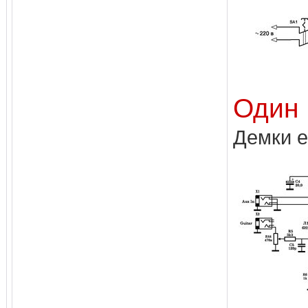
Один 
Демки е