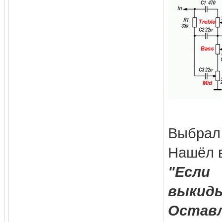
Выбрал
Нашёл в
"Если
выкид
Оставл