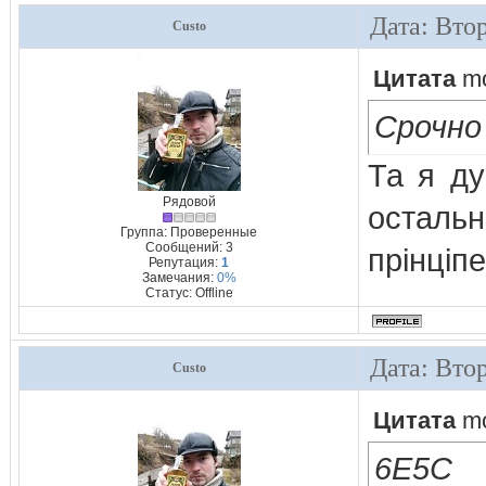
Дата: Вто
Custo
Цитата
m
Срочно
Та я ду
Рядовой
остальн
Группа: Проверенные
Сообщений:
3
прінціп
Репутация:
1
Замечания:
0%
Статус:
Offline
Дата: Вто
Custo
Цитата
m
6Е5С