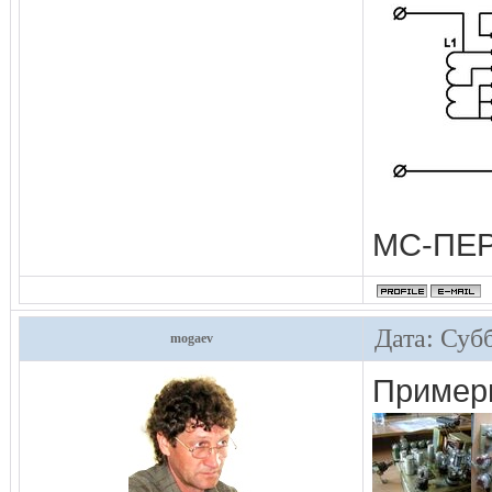
МС-ПЕ
Дата: Субб
mogaev
Примерн